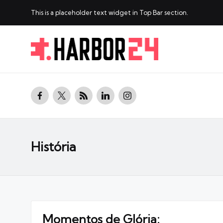
This is a placeholder text widget in Top Bar section.
facebook.com
twitter.com
rss.com
linkedin.com
instagram.com
História
Momentos de Glória: