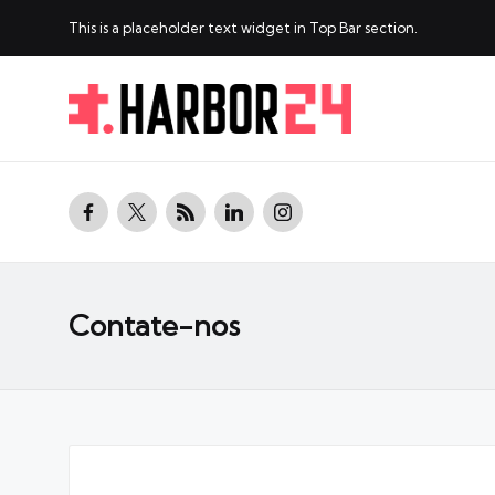
This is a placeholder text widget in Top Bar section.
facebook.com
twitter.com
rss.com
linkedin.com
instagram.com
Contate-nos