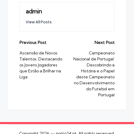
admin
View All Posts
Post
Previous Post
Next Post
navigation
Ascensão de Novos
Campeonato
Talentos: Destacando
Nacional de Portugal:
os Jovens Jogadores
Descobrindo a
que Estão a Brilhar na
História e o Papel
Liga
deste Campeonato
no Desenvolvimento
do Futebol em
Portugal
Copyright 2026 — porto24.pt. All rights reserved.